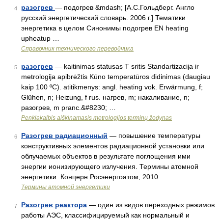
разогрев
— подогрев &mdash; [А.С.Гольдберг. Англо
4
русский энергетический словарь. 2006 г.] Тематики
энергетика в целом Синонимы подогрев EN heating
upheatup …
Справочник технического переводчика
разогрев
— kaitinimas statusas T sritis Standartizacija ir
5
metrologija apibrėžtis Kūno temperatūros didinimas (daugiau
kaip 100 ºC). atitikmenys: angl. heating vok. Erwärmung, f;
Glühen, n; Heizung, f rus. нагрев, m; накаливание, n;
разогрев, m pranc.&#8230; …
Penkiakalbis aiškinamasis metrologijos terminų žodynas
Разогрев радиационный
— повышение температуры
6
конструктивных элементов радиационной установки или
облучаемых объектов в результате поглощения ими
энергии ионизирующего излучения. Термины атомной
энергетики. Концерн Росэнергоатом, 2010 …
Термины атомной энергетики
Разогрев реактора
— один из видов переходных режимов
7
работы АЭС, классифицируемый как нормальный и