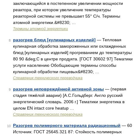
заключающийся в постепенном увеличении мощности
реактора, при котором увеличение температуры
реакторной системы не превышает 55° С/ч. Термины
атомной энергетики.&#8230; …
Термины атомной энергетики
разогрев блюд [кулинарных изделий]
— Тепловая
8
кулинарная обработка замороженных или охлажденных
блюд [кулинарных изделий] прогреванием до температуры
80 90 &deg;С в центре продукта. [ГОСТ 30602 97] Тематики
услуги населению Обобщающие термины способы
кулинарной обработки пищевых&#8230; …
Справочник технического переводчика
разогрев неповреждённой активной зоны
— (первая
9
стадия тяжёлой аварии) [А.С.Гольдберг. Англо русский
энергетический словарь. 2006 г.] Тематики энергетика в
целом EN intact core heatup …
Справочник технического переводчика
Разогрев полимерного материала радиационный
— 60
10
Источник: ГОСТ 25645.321 87: Стойкость полимерных