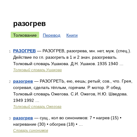
разогрев
Толкование
Перевод
Книги
РАЗОГРЕВ
— РАЗОГРЕВ, разогрева, мн. нет, муж. (спец.).
1
Действие по гл. разогреть в 1 и 2 знач. разогревать.
Толковый словарь Ушакова. Д.Н. Ушаков. 1935 1940 …
Толковый словарь Ушакова
разогрев
— РАЗОГРЕТЬ, ею, еешь; ретый; сов., что. Грея,
2
согревая, сделать тёплым, горячим. Р. мотор. Р. обед.
Толковый словарь Ожегова. С.И. Ожегов, Н.Ю. Шведова.
1949 1992 …
Толковый словарь Ожегова
разогрев
— сущ., кол во синонимов: 7 • нагрев (15) •
3
нагревание (30) • обогрев (18) • …
Словарь синонимов