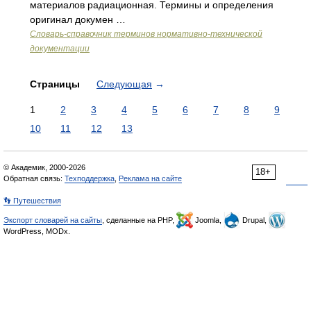
материалов радиационная. Термины и определения
оригинал докумен …
Словарь-справочник терминов нормативно-технической
документации
Страницы
Следующая
→
1
2
3
4
5
6
7
8
9
10
11
12
13
© Академик, 2000-2026
18+
Обратная связь:
Техподдержка
,
Реклама на сайте
👣 Путешествия
Экспорт словарей на сайты
, сделанные на PHP,
Joomla,
Drupal,
WordPress, MODx.